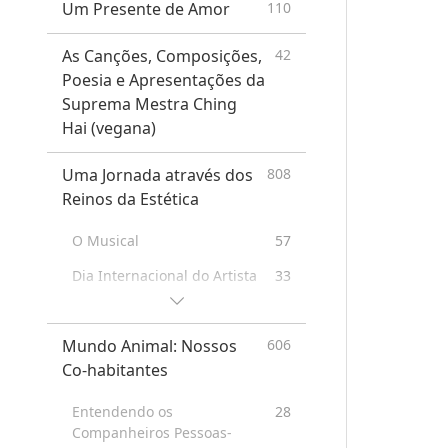
Um Presente de Amor
110
As Canções, Composições,
42
Poesia e Apresentações da
Suprema Mestra Ching
Hai (vegana)
Uma Jornada através dos
808
Reinos da Estética
O Musical
57
Dia Internacional do Artista
33
Um Encontro Especial com a
43
Suprema Mestra Ching Hai
Mundo Animal: Nossos
606
(vegana) e Artistas Queridos
Co-habitantes
Uma Alegre Celebração de
162
Férias
Entendendo os
28
Companheiros Pessoas-
Drama
38