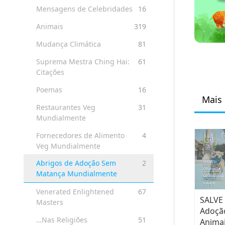
Mensagens de Celebridades
16
Animais
319
Mudança Climática
81
Suprema Mestra Ching Hai:
61
Citações
Poemas
16
Mais 
Restaurantes Veg
31
Mundialmente
Fornecedores de Alimento
4
Veg Mundialmente
Abrigos de Adoção Sem
2
Matança Mundialmente
Venerated Enlightened
67
SALVE
Masters
Adoção
…Nas Religiões
51
Animai