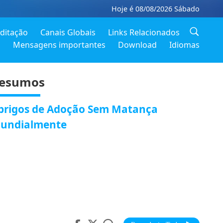
Hoje é 08/08/2026 Sábado
ditação
Canais Globais
Links Relacionados
o
Mensagens importantes
Download
Idiomas
esumos
brigos de Adoção Sem Matança
undialmente