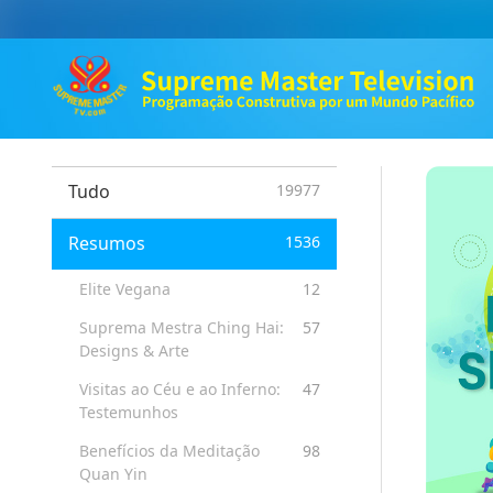
Tudo
19977
Resumos
1536
Elite Vegana
12
Suprema Mestra Ching Hai:
57
Designs & Arte
Visitas ao Céu e ao Inferno:
47
Testemunhos
Benefícios da Meditação
98
Quan Yin