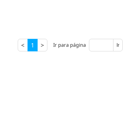
<
1
>
Ir para página
Ir