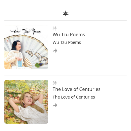
ハイと スプリームマスターＴＶ チームの皆様 スプリー
感じていました もうそんな事は経験しません 心の状態を
ム マスターＴＶの大ファンです 自然界からの 緊急メッセ
高揚させ続ける 事ができます 私は世界から影響を受ける
本
ージを 伝えたいと思います 木々や自然と交信できる 友人
の ではなく自分が関わる全ての 環境を積極的に浄化する
の助けを借りて 家族でガーデニングを している時に この
地域の自然界の存在たち からこのメッセージを 受け取り
詩
The Immense Power of Master
ました 自然界の存在たちは 自然の一部であり 樹木や 植
Wu Tzu Poems
Was Also on Full Display in the
物の世話をしています 残念ながら 彼らは ほとんどの人
Vision of the Person Not
Wu Tzu Poems
には見えません「貴方たちは私たちの最後の 希望であ
3:31
Initiated Yet
り より多くの愛と 光を持つ愛情深い人々です もっと自
さてオウラック(ベトナム)の ヒエン・トクさんからの 心
然を大切にし 木や花などを植え 小さな池や緑の オアシス
の声が届きましたスプリームマスター テレビチームの皆
を 増やさなければ 希望はなく 多くの自然が 死んでしま
様 私はマスターの弟子です 息子は今年６歳で生まれた 時
います いくつかの種は 取り返しがつかなくなり ただ流さ
からビーガンですが まだ印心を受けていません マスター
れてしまうでしょう 一部の植物は枯れてしまうし 一度肥
が世界を救う ためには一時的か永久的に 死ななければな
詩
沃な土壌
らないと 私たちに告げたとき 数日後 息子は 内なるビジ
The Love of Centuries
ョンを見て 次のように私に言いました［「ある日 瞑想を
The Love of Centuries
もっと観る
していると 自分が蓮の花の上に 立っているのに気づき 黄
色 黒 紫の ３つの穴がある場所に 飛ばされました すぐ
に黄色い穴が 私を吸い込み 寺院に連れて行きました 私に
はマスターが 金色に光り輝き 建物のように高い 彫像とし
て見えました 師父の頭が割れ そこから蓮の花が 出てくる