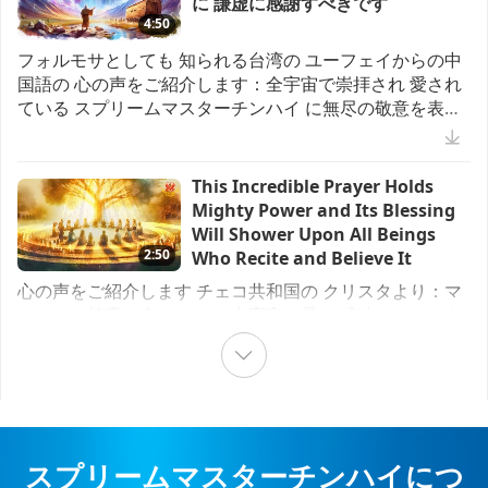
に 謙虚に感謝すべきです
4:50
地球に関する古代の預言シリーズ
22:17
フォルモサとしても 知られる台湾の ユーフェイからの中
ビーガン料理番組
黄金時代の予言パート105― 中国の
国語の 心の声をご紹介します：全宇宙で崇拝され 愛され
予言における偉大な聖人
ている スプリームマスターチンハイ に無尽の敬意を表し
ドイツの伝統料理 全二回の前編ー
ます 私は台湾(フォルモサ)に 住んでおり新地道場に 近い
ビーガン大豆蛋白ミートボール
27:10
所にいます ２０２０年初頭の パンデミック以来 虹は殆ど
Vegan March & Peaceful Sit-in in Kaohsiung, Taiwan
見られていません ところが２０２５年６月 ６日から９月
Prophecies of the End Times
15:57
This Incredible Prayer Holds
(Formosa)
２２日まで の間に 新地道場周辺では 虹が１２回現れまし
Mighty Power and Its Blessing
ビーガン料理番組
選択されたニュース
た これは過去６年間の 合計よりも多く 非常に珍しいこと
黄金時代の予言 パート72― フィル
Will Shower Upon All Beings
です！ これは この重要な時期に おけるマスターの特別な
レーンＪｒ長老のアメリカ先住民の
2:50
Who Recite and Believe It
祝福の兆候だと思います観音瞑想中に 台湾(フォルモサ)の
予言
Sharing the Vegan Solution at
もっと観る
心の声をご紹介します チェコ共和国の クリスタより：マ
18:35
東半分全体が海に沈み 西半分の細長い 陸地だけが残ると
COP 30
スターの健康と幸せ そして全宇宙で最も 成功したマスタ
いう ビジョンを見ました その後 私は内なる境界で 海底火
先住民の予言
ーである ことを祈ります 一瞬一瞬 私達は貴方と 同じ方向
山の噴火が地球の地殻 に大きな変化を引き起こして いる
を見ています 貴方を愛し 心から貴方に 感謝しています ど
のを更に見ました 日本は沈没し 台湾(フォルモサ
黄金時代の予言 パート６２―アリ
選択されたニュース
んな状況でも 常に完全に 愛されていると感じます 心から
ス ベイリーによるキリストの再来
究極のマスターに 感謝しています この時 私達に最も強力
Bearing Witness to the Fact
をぜひご覧ください
インドネシアは象の民に乗る こと
な 祈りを授けて下さいましたちょうどその日 私は マスタ
that One Person Receiving
24:54
を正式に禁止し 慈悲深い 観光を推
ーに会った 内なるビジョンを見て マスターに この祈りの
Initiation Can Save Countless
スプリームマスターチンハイにつ
進しています
バイブレーションは とても力強いと伝えました この祈り
イエス・キリストの再臨
4:35