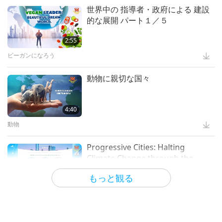
世界中の 指導者・政府による 建設
的な展開 パート１／５
2:55
ビーガンになろう
動物に親切な国々
4:40
動物
Progressive Cities: Halting
Climate Change through the
Plant Based Treaty, Part 1 of 2
もっと観る
16:14
良い統治
Innovative Ideas for Living More