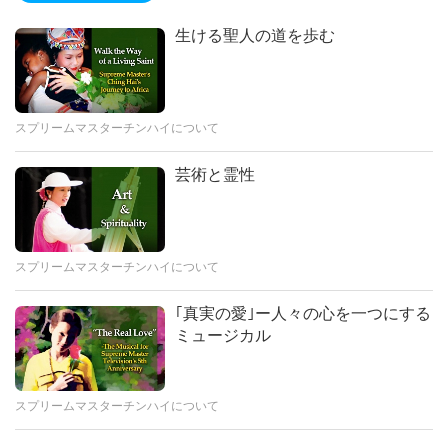
さあ ペルーのカミラさん から心の声が届きました愛する
ために 降りて来たのです 磁場に惹かれて 皆さんと一緒に
謝しています
もっと観る
スプリームマスター チンハイと スプリームマスターＴＶ
生ける聖人の道を歩む
楽しむために 降りて来ました しかし現在 あなた方の惑
チームの皆様 心からの愛を込め 今受取った このメッセー
星 には暗く汚染された環境が 多すぎるため 私たちは そ
ジを伝えます 朝 起床前に 内なるビジョ ンの中で 周囲に
こに行くことができません私たち月人は 皆さんの来訪を
豊かな 黄金の光を持つ 美しい存在を見ました 彼の両脇に
歓迎し
は まるで黄金の光の翼がある ようでした アラスカ上空で
これは天の計り知れない 祝福を地
スプリームマスターチンハイについて
した 彼は自分の名を指差しました アズルム 黄金の君主 偉
球にもたらす為に 私がこれまでに
大なる黄金として知られ る黄金の光の存在でした 私は南
見つけた 最高のツールです
芸術と霊性
極大陸と その地下に ある地下基地も見ました すると テヘ
4:45
ラン という 言葉が現れ その場所に ついて教えられました
米国のハドソンさんから 心の声を 受け取りました： 最も
その下には地下トンネルが あり 地下世界へと 通じてい
愛されている 究極のマスターと スプリームマスターＴＶ
るそうです 金や貴重な鉱物が 埋蔵されているそうです次
組 私は最近スプリームマスター ＴＶを再生する４０京の
スプリームマスターチンハイについて
に銀色のスーツをまとい 金色の光に包まれた 存在が現れ
スクリーンを放送する リンクを発見し 自宅や 出かける
ました 彼はメルキゼデクという 名で自己紹介
先々で ２４時間 ３６５日使用し始めました それは私の人
｢真実の愛｣ー人々の心を一つにする
生経験を 完全に変え 私の精神修養を高め 将来に対する不
Sharing Urgent Message from
ミュージカル
安感を 全て取り除いてくれました このツールを使えば誰
Nature Beings
もが 地球の癒しの担い手となり どこへ行っても マスター
の計り知れない 祝福を広める事ができます 私はエネルギ
5:21
スプリームマスターチンハイについて
ーに 非常に敏感で さまざまな場所や 出会った人々のエネ
さて ジョナスからの 心の声です：究極のマスターチン
ルギー そして世界の一般的な エネルギーに影響されると