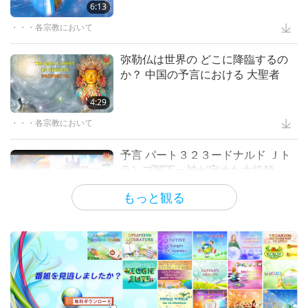
パンとビーガンクリームチーズそし
ドラマ
6:13
1:07:40
Transforming Entertainment for
てトマトと胡瓜のサラダカラシドレ
a Changing World, Part 2 of 2
・・・各宗教において
マスターと弟子
22:40
ッシング添え全二回の後編
Plastic Pollution: Its
Consequences for Rivers and
愛のギフト
13:30
弥勒仏は世界の どこに降臨するの
神を悟るには宗教を超えねばならな
Oceans, Part 2 of 3
か？ 中国の予言における 大聖者
い全3回の３回
芸術と霊性
14:46
犬と人間のための新年のハッピーな
ご馳走ー虹色ベジロールとビーガン
プラネットアース：愛のわが家
4:29
25:52
天国についての証言 パート４− ヴ
抹茶クリームロール
ィーガン レストランの開業後に天
・・・各宗教において
スプリームマスターチンハイの講義
18:21
スプリームマスターチンハイが語る
国の報酬と動物たちからの挨拶を受
肉の有害な影響パート２ー 健康へ
ビーガン料理番組
2:47
ける
予言 パート３２３ードナルド Ｊト
Spiritual Unity - In Honor of
の悲劇的な損失
ランプ閣下ー神が定めた大統領
World Religion Day
天国と地獄への訪問：証言
21:48
アルコール無しビーガンマッシュル
ームブルギニョン(フランス風シチ
スプリームマスターチンハイ(ビーガン)が語る肉の有害な影響
もっと観る
27:30
19:58
解き放たれた植物パワーのアスリー
ュー)マッシュポテト添え
トたち 前編
地球に関する古代の預言シリーズ
啓発のエンターテイメント
18:53
ビーガンになって悔い改める＝自分
の魂を救う！
ビーガン料理番組
15:20
予言 パート３２０ー終末の大いな
すべての宗教指導者および霊的指導
る応報をいかに回避するか？無上の
者の方々へのスプリームマスターチ
ビーガニズム：高潔の生き方
1:21
日本の伝統的な油揚げの野菜巻き全
弥勒仏全能の法輪転王に帰依する
ンハイからの緊急メッセージ
二回の前編ーほうれん草と人参のヴ
重要なメッセージ
23:54
33:30
動物愛護週間を祝うー 動物のため
ィーガン信田巻き