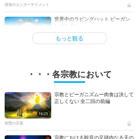
2
啓発のエンターテイメント
18:56
啓発のエンターテイメント
世界中のラビングハット ビーガン
レストラン
ＨＯＰＥ―食べ物の選択に関するド
キュメンタリー全2回の２回
もっと観る
5:56
世界のベジレストラン
18:42
ヘルシーライフ
Heavenly Melodies Cozy Tent
・・・各宗教において
Prison Animal Programs:
Transforming Lives through Love
2:56
スプリームマスター チンハイ:デザイン＆芸術
14:19
宗教とビーガニズムー肉食は決して
正しくない 全二回の前編
良い人 良い仕事
S.M. Celestial Jewelry Series 7 –
True Love (4) Blue Sapphire
16:25
Wise Governments, Wise Citizens:
Âu Lạc, Australia, and Austria
智慧の言葉
1:17
スプリームマスター チンハイ:デザイン＆芸術
18:44
宗教における観音の足跡内なる天の