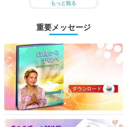
選択されたニュース
もっと観る
会に 関するカサルの予言
より良く暮らす
栄養学教授ティマリー・ハーゲンバ
ーガー(ビーガン)が教えるアスリー
スペインで 学校に ビーガン食の提
20:55
Gardens: Bringing Beauty and
トの植物性ホールフード食 前編ー
供を 義務付ける法律が可決
Comfort to Our Lives, Part 1 of 3
重要メッセージ
地球に関する古代の預言シリーズ
18:46
コラード入りブッダボウル
ビーガン料理番組
14:51
黄金時代の予言パート133―ラグナ
選択されたニュース
ロクの北欧神話
芸術と霊性
シンガポールのビーガンホーカー料
理 前編ー 潮州ミーポック(麺)とニ
動物の民の工場がいかに 気候変動
27:16
Creative Transformations of
ョニャ南瓜カヤトースト
を加速させるかを 記事が浮き彫り
Plastic Waste
地球に関する古代の預言シリーズ
17:08
にする
ビーガン料理番組
15:30
黄金時代の予言パート153―グノー
選択されたニュース
シス主義の予言
プラネットアース：愛のわが家
インドネシアの伝統的なビーガン屋
台料理ナガサリーバナナの葉に包ん
研究チームによると 動物の民の肉
24:12
自然との繋がりで健康を増進する
だバナナ米粉ケーキ
の消費削減が 平均寿命を延ばし 医
地球に関する古代の預言シリーズ
16:07
療費を数十億ドル 削減すると発表
しました
ビーガン料理番組
15:47
黄金時代の予言パート128― ジャヤ
選択されたニュース
バヤ王の平和と正義の女王のビジョ
ヘルシーライフ
小麦粉もイーストも使わず こねな