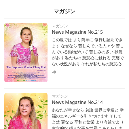
Secrets to Effortless Spiritual Practice
マガジン
マガジン
News Magazine No.215
この世では より簡単に 修行し証明でき
ます なぜなら 苦しんでいる人々や 苦し
霊性
んでいる動物がいて 苦しみの多い 状況
I Have Come to Take You Home
があり 私たちの 慈悲心に触れる 完璧で
ない状況があり それが私たちの慈悲心
I Have Come to Take You Home
を 目覚めさせます そうすれば 私たちは
それを表現でき証明でき 状況を証明で
きて 他人を助けられます こうやって 天
霊性
を築くのです それで 天国は 地上にある
Coloring Our Lives
と言うのです
マガジン
Coloring Our Lives
News Magazine No.214
あなたが幸せなら 勿論 世界に幸運と 幸
福のエネルギーを引きつけます そして
当然 更なる 平和と繁栄 より有益でより
霊性
肯定的な 様々な事を世界に もたらしま