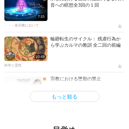
音への瞑想全3回の１回
各国のポジティブな変化
The Songs, Compositions and
Poetry of Supreme Master Ching
7:35
ビーガン世界シリーズ：世界におけ
Hai (vegan), Part 1 of a Multi-part
る植物性の代替食品の驚異的な成長
・・・各宗教において
13:46
Series
前編
スプリームマスターチンハイ (ビーガン)の歌 曲 诗とパフォーマン
15:54
輪廻転生のサイクル： 残虐行為か
ス
ら学ぶカルマの教訓 全二回の前編
ビーガニズム：高潔の生き方
”God Takes Care of Everything”:
English Edition
20:49
Shining World Award Laureates -
Leading to a Brighter Future, Part
科学と霊性
14:50
1 of 2
霊性を高める文学
18:13
宗教における堕胎の禁止
輝く世界賞
ＳＭセレスチャルクローズ ＥＭＦ
プロテクション シリーズの拡張版
もっと観る
4:25
命を救う– 動物シェルターからの
引き取り パート１
・・・各宗教において
5:38
スプリームマスター チンハイ:デザイン＆芸術
4:39
宗教における カルマ(応報) 全３部
の１ (バハイ教、仏教、キリスト
世界の殺処分をしない動物シェルター
S.M. Celestial Clothes – Vegan