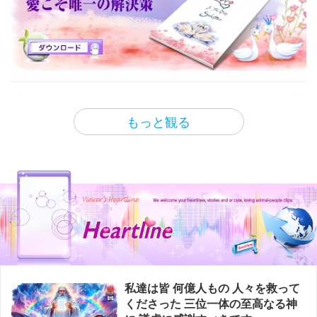
ン
い オーツ麦と 種子を使ったパンの
38:10
レシピをご紹介します
もっと観る
地球に関する古代の預言シリーズ
1:37
便利なヒント
黄金時代の 予言 パート88― 主カル
キ アバター(菜食者) と新サティヤ
新年の特別料理ービーガンマッシュ
ユガを
ルームウェリントン(きのこパイ)
23:53
もっと観る
地球に関する古代の預言シリーズ
16:30
ビーガン料理番組
黄金時代の 予言 パート８４― 薔薇
十字団の 結束の予言
Walk for Life West Coast in San Francisco, California,
定番のアメリカン・イタリアン料理
USA
前編ーデトロイト風ビーガンピザ
22:20
選択されたニュース
地球に関する古代の預言シリーズ
16:29
ビーガン料理番組
黄金時代の 予言 パート７４― 地球
の最後の救世主 サオシャントに関
私達は皆 何億人もの 人々を救って
記憶に残る味 インドネシアのビー
する ゾロアスター教の予言
くださった 三位一体の至高なる神
ガンガドガド(サラダ)
22:31