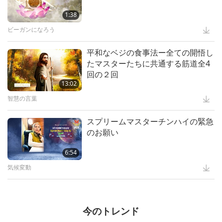
1:38
5:35
ビーガンになろう
平和なベジの食事法ー全ての開悟し
スプリームマスターチンハイ ＣＯ
たマスターたちに共通する筋道全4
Ｐ２７参加者へのメッセージ
回の２回
13:02
12:52
智慧の言葉
スプリームマスターチンハイの緊急
黄金時代の予言 パート３５―弥勒
のお願い
菩薩(未来仏)と荘厳で魅力的な集会
は
6:54
24:26
気候変動
もっと観る
今のトレンド