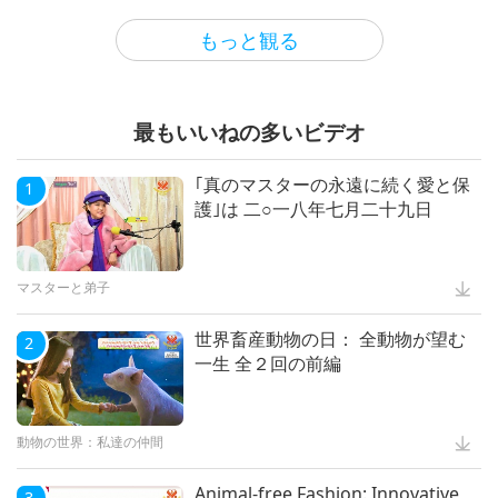
もっと観る
動物の世界：私達の仲間
最もいいねの多いビデオ
Mindful Breathing and
5
Meditation
｢真のマスターの永遠に続く愛と保
1
護｣は 二○一八年七月二十九日
ヘルシーライフ
マスターと弟子
世界畜産動物の日： 全動物が望む
2
一生 全２回の前編
動物の世界：私達の仲間
Animal-free Fashion: Innovative
3