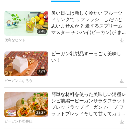
20:14
20:42
平和なベジの食事法ー全ての開悟し
たマスターたちに共通する筋道全4
ショー
霊性を高める文学
1:44
暑い日には新しく冷たい フルーツ
ステラ・スティーブンスが紹介する
回の１回
ドリンクで リフレッシュしたいと
「バード・イン・マイ・ライフ」と
重要なメッセージ
14:31
ＵＦＯと地球外生命体：地球の存続
思いませんか？ 愛するスプリーム
「ドッグ・イン・マイ・ライフ」
もっと観る
を助ける 全二回の前編
智慧の言葉
2:48
2:14
マスター チンハイ(ビーガン)が ま
スプリームマスターチンハイ の世
さにそれを提供します
界ビーガン 世界平和 のための嘆願
便利なヒント
動物
14:34
開悟したマスターは全ての宗教を超
越する全3回の１回
科学と霊性
45:20
ビーガン乳製品すーっごく美味し
楽園への架け橋
い！
スプリームマスター チンハイの言葉
27:30
平常心を保つ：ストレスを解消する
効果的な方法
スプリームマスターチンハイの講義
3:07
1:24
The Devastating Chain Effect of
Extreme Heatwaves, Part 1 of 2
ビーガンになろう
スプリームマスター チンハイ:デザイン＆芸術
12:45
預言者ムハンマド(彼に平安あれ)と
愛する動物の民
ヘルシーライフ
13:00
簡単な材料を使った美味しい湯種レ
は最愛のスプリームマスターチンハ
シピ前編ービーガンサラダフラット
イからのアドバイスを紹介します：
プラネットアース：愛のわが家
15:18
ビーガンになって高ＩＱクラブに参
ブレッドラップビーガン ハーブ フ
周りのすべてのものの美しさと喜び
加しよう（もう一つの生き方）
動物の世界：私達の仲間
28:27
1:34
ラットブレッドそして甘くてカリカ
を見て
他者を助けることは自分を助けるこ
リなビーガンドウパフ
と
ビーガン料理番組
便利なヒント
15:03
宗教における麻薬と酒類の禁止