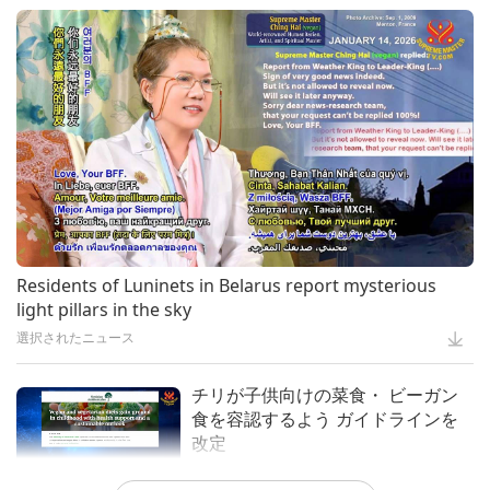
Life on Earth, Part 1 of 2
便利なヒント
22:07
地球に関する古代の預言シリーズ：
黄金時代の予言パート１７７―終末
芸術と霊性
16:55
ビーガン料理と芸術を組み合わせ
時の救世主に関する イスラム教の
る：ハイキングの為の韓国のフュー
プラネットアース：愛のわが家
20:43
預言
ベジになって エコを実践 地球を救
ジョン料理 前編
おう全3回の３回
地球に関する古代の預言シリーズ
23:07
政府は経営者の移行を支援すべき-
畜産業をグリーン農業に置き換える
ビーガン料理番組
3:38
予言 パート２９７ーイエス キリス
ト(菜食者)の予言：終末の苦難と再
ビーガンになろう
3:14
多様な西洋シンガポールビーガンフ
臨を
ュージョン料理 全二回の後編ービ
重要なメッセージ
31:55
IPCC Special Report on Climate
ーガンチリクラッブパスタとビーガ
Change and Land – Heralding a
イエス・キリストの再臨
Residents of Luninets in Belarus report mysterious
15:39
ンもち米カスタードプディング
Plant-Powered Global Food
もっと観る
light pillars in the sky
ビーガン料理番組
16:38
System, Part 1 of 2
地球に関する古代の預言シリーズ：
選択されたニュース
黄金時代の予言パート１７４―真の
プラネットアース：愛のわが家
炊飯器レシピ後編ービーガンオート
救世主現る聖師 出口王仁三郎(菜食
ミール粥濃厚ビーガン ピリ辛ポテ
チリが子供向けの菜食・ ビーガン
17:06
者)の予言
常習的薬物の節制と治療による利益
トパンケーキとチーズたっぷりビー
食を容認するよう ガイドラインを
地球に関する古代の預言シリーズ
20:05
ガンラザニア
改定
ビーガン料理番組
1:44
黄金時代の予言パート150―愛の教