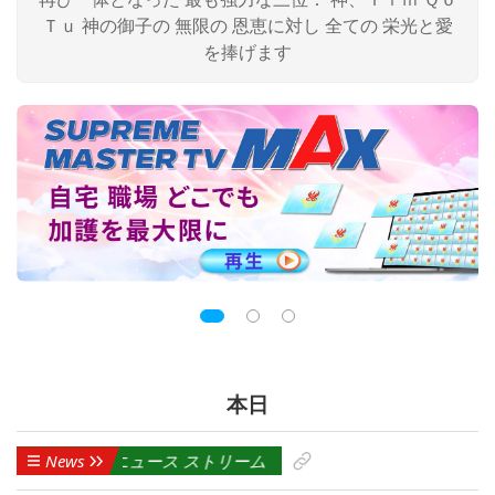
Ｔｕ 神の御子の 無限の 恩恵に対し 全ての 栄光と愛
を捧げます
本日
ーニュース ストリーム
News