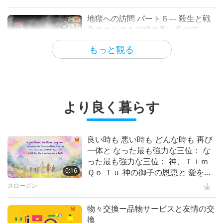
Recycled Art: Repurposing Trash
and Helping the Earth
智慧の言葉
19:00
地獄への訪問 パート６― 殺生と戦
争のカルマ＆地獄の黒い爪の波
ミュージカル
17:19
宗教におけるアルコールの禁止
芸術と霊性
もっと観る
5:49
｢愛こそ唯一の解決策｣
天国と地獄への訪問：証言
4:23
Divine Love Never Ends
・・・各宗教において
1:35
因果の法則： カルマと霊的変容の
真実の物語 シリーズ第２回
重要なメッセージ
16:03
より良く暮らす
ビーガンになるー真の修行者になる
前編
良い人 良い仕事
22:47
ＳＭセレスチャルクローズ ビーガ
ンスローガン： 天国への道シリー
科学と霊性
11:45
良い時も 悪い時も どんな時も 再び
全ての母たちを称えよう今日そして
ズ
一体と なった最も強力な三位： な
毎日
ビーガンと宗教
1:39
て動物の民由来の製品を 食べたり
った最も強力な三位： 神、Ｔｉｍ
使うのをやめること 純粋でビーガ
スプリームマスター チンハイ:デザイン＆芸術
0:16
15:39
Ｑｏ Ｔｕ 神の御子の恩恵と 愛を思
スプリームマスターチンハイの全宗
ンの 植物性の食べ物で 自分を祝福
い出します
教指導者への嘆願
スローガン
キッズワンダーランド
3:09
してください
Heaven Lotus Meditation Tent
ビーガンになろう
20:27
物々交換ー品物サービスと友情の交
Dr. Albert Einstein (vegetarian):
換
Nobel Laureate and Scientist
フライインニュース
1:46