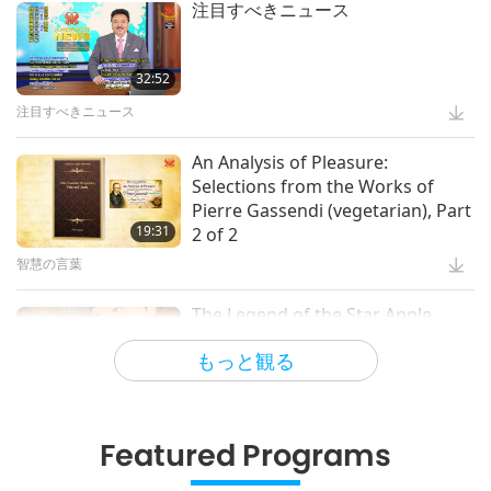
注目すべきニュース
42:41
マスターと弟子
32:52
注目すべきニュース
ドシー世界の霊的な位とヌー王陛下
からの洞察ヌー王陛下からの洞察全
An Analysis of Pleasure:
５回の５回
Selections from the Works of
34:21
Pierre Gassendi (vegetarian), Part
マスターと弟子
19:31
2 of 2
智慧の言葉
ビーガニズム：高潔の生き方
The Legend of the Star Apple
ベジニュース ２０２５年の 最も人
Tree, Part 2 of 2
気あるレシピ２５選 全１３回の２
もっと観る
回 -蛋白質 豊富なビーガン##カッテ
36:01
23:02
ージチーズ
世界の文明の痕跡
ビーガン料理番組
Featured Programs
Climate Change Vulnerability
忙しい人のためのビーガン エアフ