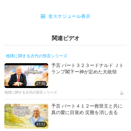
全スケジュール表示
関連ビデオ
地球に関する古代の預言シリーズ
予言 パート３２３ードナルド Ｊト
ランプ閣下ー神が定めた大統領
27:30
地球に関する古代の預言シリーズ
予言 パート４１２ー救世主と共に
真の愛に目覚め 災難を消し去る
31:12