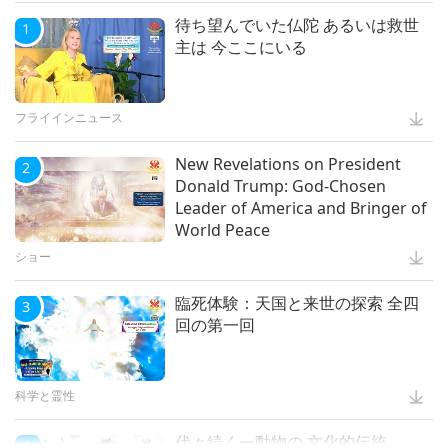
待ち望んでいた仏陀 あるいは救世
1
主は 今ここにいる
フライインニュース
New Revelations on President
2
Donald Trump: God-Chosen
Leader of America and Bringer of
World Peace
ショー
臨死体験：天国と来世の探索 全四
3
回の第一回
科学と霊性
代々続くー動物の 文化的伝統
4