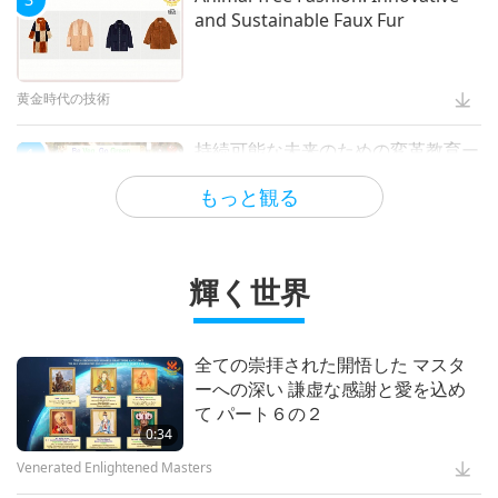
and Sustainable Faux Fur
黄金時代の技術
持続可能な未来のための変革教育ー
4
ビーガンの学校給食の選択肢 全二
もっと観る
回の前編
ビーガニズム：高潔の生き方
輝く世界
聖なる歌ー アイルランドの祝福の
5
歌
全ての崇拝された開悟した マスタ
ーへの深い 謙虚な感謝と愛を込め
世界の文明の痕跡
て パート６の２
0:34
Venerated Enlightened Masters