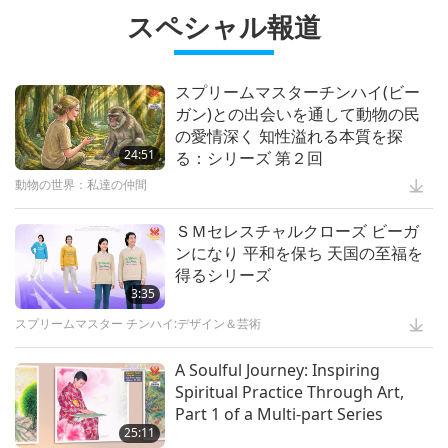
Sustainably, Part 2 of 3
スペシャル報道
12:37
プラネットアース：愛のわが家
スプリームマスターチンハイ(ビー
ガン)との出会いを通して動物の民
Waste to Energy – Turning Trash
の愛情深く 知性溢れる本質を探
to Treasure
24:51
る：シリーズ 第２回
動物の世界：私達の仲間
15:11
黄金時代の技術
ＳＭセレスチャルクローズ ビーガ
ンになり 平和を保ち 天国の至福を
素晴らしい動物の民：実生活のヒー
得るシリーズ
ロー
3:35
スプリームマスター チンハイ:デザイン＆芸術
13:42
驚くべき動物の民
A Soulful Journey: Inspiring
Spiritual Practice Through Art,
Celestial Art Exhibitions - Sharing
Part 1 of a Multi-part Series
Blessings from Heaven, Part 1 of
25:11