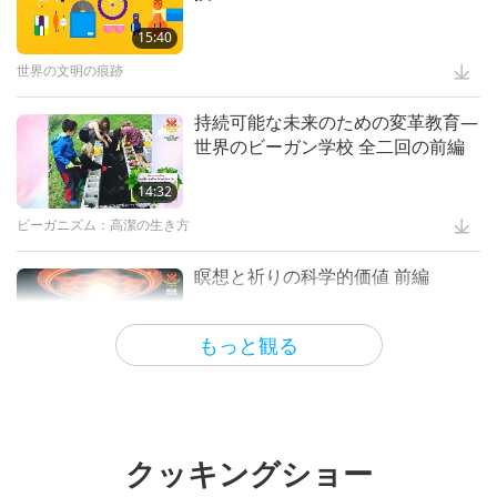
メタンと二酸化炭素数字をよく見る
Extraordinaire, Part 2 of 2
スプリームマスター チンハイ:デザイン＆芸術
15:40
15:04
スプリームマスターチンハイが殺生
と肉食について釈迦の首楞厳経から
世界の文明の痕跡
成功者たち
4:44
植物性食品の先駆者たち：愛家康養
の抜粋を読む
と莱明富 全三回の一回
気候変動
6:41
持続可能な未来のための変革教育―
His Excellency George
世界のビーガン学校 全二回の前編
Washington: Father of His
ビーガンになろう
14:41
コロナは誰にでも重大な 結果をも
Country, Part 2 of 2
たらす
ビーガニズム：高潔の生き方
14:32
17:28
宗教における ベジタリアン主義: 肉
食禁止令
ビーガニズム：高潔の生き方
成功者たち
22:27
グッドラブ(ビーガン)の物語マスタ
ーの勇敢な守護者及び忠実な友人
フライインニュース
8:51
瞑想と祈りの科学的価値 前編
Noah (vegetarian): Venerated
全５回の１
Antediluvian Patriarch and
・・・各宗教において
16:24
終末の日の兆候：人類が変わるため
Messenger of God, Part 1 of 2
の最後のチャンス 全二回の前編
ショー
もっと観る
14:52
14:22
宗教における動物への思いやり全3
回の１回
科学と霊性
聖人の生涯
12:26
スプリームマスター チンハイ(ビー
ガン)の 『甘露法語 二』からの 抜粋
科学と霊性
6:48
Skills for Staying Safe During
民みな喜べ主イエス・キリストの降
全二回の前編
Earthquakes
誕
・・・各宗教において
クッキングショー
9:50
最も汚染する産業として評価します
スプリームマスターチンハイの講義