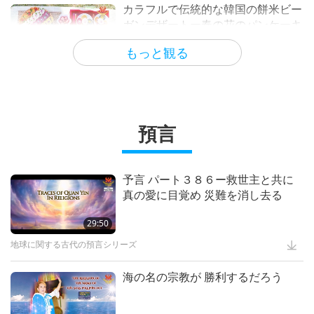
もう一つの生き方 寸劇集
13:15
カラフルで伝統的な韓国の餅米ビー
“The Noble Wilds”: Exploring
ガンデザートー春の花のパンケーキ
Supreme Master Ching Hai’s
キッズワンダーランド
2:46
ビーガンになるー２１日間で唯一の
と ライスボール入りオミジャ茶
(vegan) International Best Seller,
パンデミックフリー食へ移行する
・・・各宗教において
もっと観る
26:21
15:33
Part 1 of 5
世界ミツバチの日蜜蜂を救うために
前編
バズる
ビーガン料理番組
霊性を高める文学
14:36
Jesus was Vegetarian, Part 1 of 3:
The Breaking of the Bread
ビーガニズム：高潔の生き方
13:59
クリーミーなビーガン パンプキン
大声で叫んで(スプリームマスター
スパイスチャイ ラテの作り方をご
チンハイの詩）
動物の世界：私達の仲間
16:04
預言
Be Self-Sufficient in Case of
紹介します
Emergency, Part 1 of 2
高潔な伝承
1:17
2:35
気候変動のせいで 全ての人々又は
誰であれ 殺されたなら 政府のリー
便利なヒント
詩
16:53
予言 パート３８６ー救世主と共に
信仰を実践する： 宗教とビーガニ
ダーに 罪があると思います
真の愛に目覚め 災難を消し去る
ズムの関係性についての宗教間 パ
ショー
2:34
A Tip from Beloved Supreme
ネル 全４回の３回
もっと観る
Master Ching Hai (vegan) to
重要なメッセージ
29:50
13:00
The Intelligence and Spirituality
Reduce Arsenic in Cooked Rice
of Trees and Plants, Part 1 of 2
地球に関する古代の預言シリーズ
智慧の言葉
1:20
The Best Inheritance, Part 2 of 2
便利なヒント
13:06
海の名の宗教が 勝利するだろう
イスラム教は平和の宗教全3回の１
回 二○一三年八月二日
プラネットアース：愛のわが家
17:46
ビーガンズッキーニラザニア全粒粉