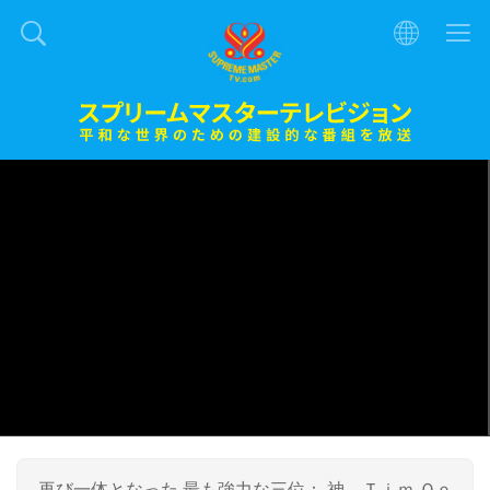
再び一体となった 最も強力な三位： 神、Ｔｉｍ Ｑｏ