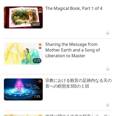
Around the World, Part 15 of a
ライヤー料理 後編- アスパラのカリ
Multi-part Series
The Magical Book, Part 1 of 4
カリ ビーガンベーコン巻き 香ばし
33:51
23:47
いビーガンツナ バゲットそしてス
プラネットアース：愛のわが家
パイシー豆腐とカリフラワー
ビーガン料理番組
16:57
アウトドアを愛する皆さんに 敬愛
するスプリームマスター チンハイ
(ビーガン)からの 便利なヒントを喜
Sharing the Message from
1:43
んで お伝えします：
Mother Earth and a Song of
便利なヒント
Liberation to Master
3:25
ラビングハット・コトヌー は多く
の市民の心を掴み その多くが ビー
ガンになりました
宗教における観音の足跡内なる天の
3:58
音への瞑想全3回の１回
心の声
7:35
注目すべきニュース