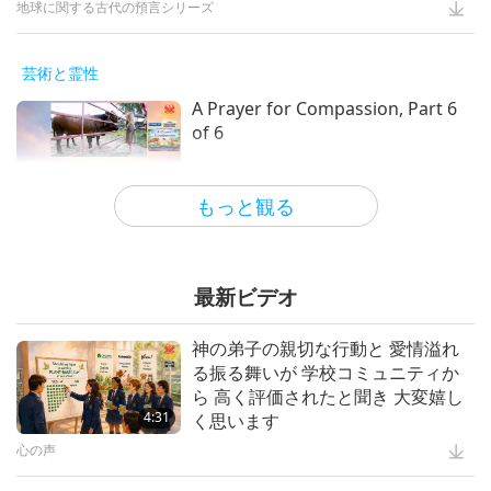
地球に関する古代の預言シリーズ
芸術と霊性
A Prayer for Compassion, Part 6
of 6
28:31
もっと観る
芸術と霊性
Evenings with the Stars, Part 10
of 10
最新ビデオ
30:46
神の弟子の親切な行動と 愛情溢れ
芸術と霊性
る振る舞いが 学校コミュニティか
ら 高く評価されたと聞き 大変嬉し
4:31
く思います
マスターと弟子
心の声
鳥の民の情感あふれる歌