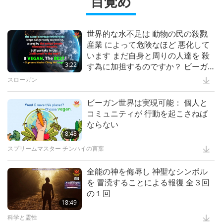
目覚め
教、ギリシャ哲学、ヒンズー教)
“Fur” Series
6:00
世界の動物保護法―パート13
・・・各宗教において
2:35
世界的な水不足は 動物の民の殺戮
産業 によって危険なほど 悪化して
スプリームマスター チンハイ:デザイン＆芸術
5:28
スプリームマスターチンハイ(ビー
います まだ自身と周りの人達を 殺
ガン)が語る肉の有害な影響パート
動物
3:22
す為に加担するのですか？ ビーガ
｢真実の愛｣ー心を一つにするミュー
１９ ―普遍的な教義との逆行
ンになる 最高！
ジカル 第二回
スローガン
17:22
The Khrubas Monks and
Vegetarian Villages of Northern
スプリームマスターチンハイ(ビーガン)が語る肉の有害な影響
22:42
ビーガン世界は実現可能： 個人と
Thailand
コミュニティが 行動を起こさねば
ミュージカル
13:07
中毒性物質を控える： 薬物乱用と
ならない
違法取引に反対する宗教 全二回の
高潔な伝承
8:48
スプリームマスターチンハイの住ま
前編
いはどこに？ 全６回の1回
スプリームマスター チンハイの言葉
12:15
Refugee Artists – Ambassadors of
Peace, Culture, and Humanity,
智慧の言葉
16:54
全能の神を侮辱し 神聖なシンボル
Part 1 of 3
を 冒涜することによる報復 全３回
プラネットアース：愛のわが家
15:41
人間としての貴重な命を大切にする
の１回
後編
芸術と霊性
18:49
沈黙の涙を愛して：ミュージカルシ
リーズ 第一回
科学と霊性
10:03