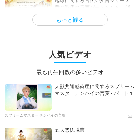
地球に関する古代の預言シリーズ：
34:24
黄金時代の予言パート２０８― 道
注目すべきニュース
(タオ)の大聖人マスター老子(ビーガ
もっと観る
17:43
ン)の再来についての予言
講義｢万物の偉大な源と再会するた
めに生きたマスターを探す｣第一回
人気ビデオ
24:22
最も再生回数の多いビデオ
人獣共通感染症に関するスプリーム
スプリームマスターチンハイ(ビー
マスターチンハイの言葉 - パート１
ガン)の歌 曲詩とパフォーマンスシ
リーズ第２４回
25:21
スプリームマスター チンハイの言葉
五大悪徳職業
Witnessing that Master Was
“Vairocana Buddha”