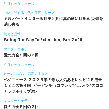
注目すべきニュース
地球に関する古代の預言シリーズ
予言 パート４１３ー救世主と共に真の愛に目覚め 災難を
消し去る
芸術と霊性
Eating Our Way To Extinction, Part 2 of 6
マスターと弟子
愛の力全５回の２回
注目すべきニュース
ビーガニズム：高潔の生き方
ベジニュース ２０２５年の最も人気あるレシピ２５選全
１３回の第４回 -ビーガンチョコプレッツェルパイのココ
ナッツホイップ添え
マスターと弟子
愛の力全５回の２回