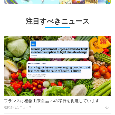
の優しいホストになる方法 全３回
弥勒仏に関する予言
重要なメッセージ
16:49
人獣共通感染症の防止： ビーガン
の１回
ライフスタイルを 考える 全二回の
ビーガン料理番組
11:27
黄金時代の予言パート137―王の帰
後編
もっと観る
注目すべきニュース
還
動物の世界：私達の仲間
14:23
香り高いフィリピンのクリスマスの
ご馳走 後編ーカラフルなビーガン
ヘルシーライフ
20:40
Ecotourism: The Sustainable Way
アロス・バレンシアーナ
to Travel, Part 3 of 3
地球に関する古代の預言シリーズ
21:30
大気汚染ー憂慮すべき健康被害 全
２回の後編
ビーガン料理番組
14:04
予言 パート３２９ー救世主と共に
真の愛に目覚め 災難を消し去る
プラネットアース：愛のわが家
15:02
ウズベキスタン料理の味 前編―ビ
ーガンピラフと ビーガンパティ
ヘルシーライフ
26:30
菜食は慈悲深く優しいので皆さんに
幸福の
地球に関する古代の預言シリーズ
13:20
Climate Change and the
Increasing Frequency of World
ビーガン料理番組
1:02
地球に関する古代の預言シリーズ：
Disasters Part 1 of 3
黄金時代の予言パート２２３― 道
スプリームマスター チンハイの言葉
21:38
Smoky Tempeh Bacon
(タオ)の大聖人マスター老子(ビーガ
フランスは植物由来食品 への移行を促進しています
プラネットアース：愛のわが家
28:26
ン)の再来についての予言
Keeping Faith and Hope During
選択されたニュース
Trying Times
地球に関する古代の預言シリーズ
1:45
Water: A Precious Resource for