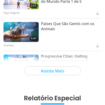
do Mundo Parte 1 de 5
2:55
Seja Vegano
Países Que São Gentis com os
Animais
4:40
Animais
Progressive Cities: Halting
Climate Change through the
Plant Based Treaty, Part 1 of 2
Assista Mais
16:14
Boa Governança
Ideias Inovadoras para Viver Mais
Sustentavelmente, Parte 2 de 3
Relatório Especial
12:37