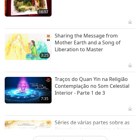
Show
16:57
GLOBAL DISASTERS, JUNE 2026
Sharing the Message from
3:22
Mother Earth and a Song of
Mudança Climática
Liberation to Master
3:25
Quando meus amigos conferiram
suas fotos, havia apenas um raio
de sol, mas na minha foto, a
Traços do Quan Yin na Religião
2:48
Mestra apareceu diante do Sol.
Contemplação no Som Celestial
Mensagem do coração
Interior - Parte 1 de 3
7:35
Notícias de Destaque
Séries de várias partes sobre as
34:41
Previsões Antigas sobre o Nosso
Notícias de Destaque
Planeta: Profecia da Era Dourada