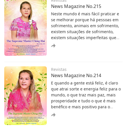
Revistas
without any ideas, demands or
News Magazine No.215
person in my mind. I was naturally
Neste mundo é mais fácil praticar e
like that. Even if you asked me to die
se melhorar porque há pessoas em
for the Truth at that time, I would
Espiritualidade
sofrimento, animais em sofrimento,
have done it as I wasn't attached to
I Have Come to Take You Home
existem situações de sofrimento,
anything in the world. Whether I had
existem situações imperfeitas que
food or not I persisted in my spiritual
I Have Come to Take You Home
tocam nossa compaixão, que
practice. I never complained, nor was
desperta nosso coração piedoso,
I distracted from the Truth by food.
então podemos trazê-lo à tona,
Espiritualidade
melhorar, melhorar a situação,
Coloring Our Lives
ajudar os outros. É assim que
Revistas
criamos o Paraíso. É assim que
Coloring Our Lives
News Magazine No.214
dizemos que o Paraíso estará na
E quando a gente está feliz, é claro
Terra.
que atrai sorte e energia feliz para o
mundo, o que traz mais paz, mais
Espiritualidade
prosperidade e tudo o que é mais
Aphorisms 2
benéfico e mais positivo para o
Aphorisms 2
mundo.