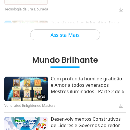
Tecnologia da Era Dourada
Transformative Education for a
4
Sustainable Future – Vegan
Assista Mais
School Meal Options, Part 1 of 2
Veganismo: A Maneira Nobre de Viver
Mundo Brilhante
Músicas Sagradas: Bençãos da
5
Irlanda
Com profunda humilde gratidão
e Amor a todos venerados
Traços Culturais Ao Redor do Mundo
Mestres iluminados - Parte 2 de 6
0:34
Venerated Enlightened Masters
Desenvolvimentos Construtivos
de Líderes e Governos ao redor