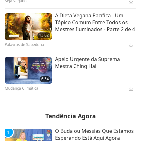
Seja Vegano
A Dieta Vegana Pacífica - Um
Mensagem da Suprema Mestra
Tópico Comum Entre Todos os
Ching Hai aos Participantes do
Mestres Iluminados - Parte 2 de 4
COP27
13:02
12:52
Palavras de Sabedoria
Apelo Urgente da Suprema
Profecia da Era Dourada Parte 35
Mestra Ching Hai
- Buda Maitreya e as Esplêndidas
e Glamorosas Reuniões
6:54
24:26
Mudança Climática
Assista Mais
Tendência Agora
O Buda ou Messias Que Estamos
1
Esperando Está Aqui Agora