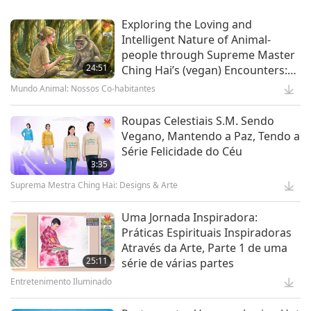
Planeta Terra: Nosso Amado Lar
Exploring the Loving and
Intelligent Nature of Animal-
Waste to Energy – Turning Trash
people through Supreme Master
to Treasure
24:51
Ching Hai’s (vegan) Encounters:
Part 2 of a Multi-part Series
Mundo Animal: Nossos Co-habitantes
15:11
Tecnologia da Era Dourada
Roupas Celestiais S.M. Sendo
Vegano, Mantendo a Paz, Tendo a
Maravilhosas Pessoas-Animais:
Série Felicidade do Céu
Heróis da Vida Real
3:35
Suprema Mestra Ching Hai: Designs & Arte
13:42
Incríveis Pessoas-Animais
Uma Jornada Inspiradora:
Práticas Espirituais Inspiradoras
Exposições de Arte Celestial -
Através da Arte, Parte 1 de uma
Compartilhando Bênçãos do Céu,
25:11
série de várias partes
Parte 1 de 2
Entretenimento Iluminado
18:56
Entretenimento Iluminado