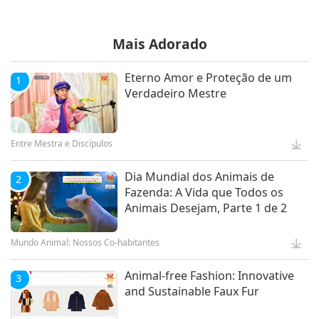
Mundo Animal: Nossos Co-habitantes
Mais Adorado
Mindful Breathing and
5
Meditation
Eterno Amor e Proteção de um
1
Verdadeiro Mestre
Vida Saudável
Entre Mestra e Discípulos
Dia Mundial dos Animais de
2
Fazenda: A Vida que Todos os
Animais Desejam, Parte 1 de 2
Mundo Animal: Nossos Co-habitantes
Animal-free Fashion: Innovative
3
and Sustainable Faux Fur