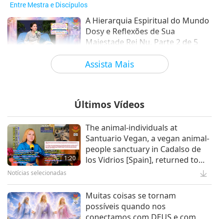
Entre Mestra e Discípulos
A Hierarquia Espiritual do Mundo
Dosy e Reflexões de Sua
Majestade Rei Nu, Parte 2 de 5
31:20
Assista Mais
Entre Mestra e Discípulos
Em Admiração pela Natureza e
Amigos Animais, Parte 8 de 8
Últimos Vídeos
31:14
The animal-individuals at
Entre Mestra e Discípulos
Santuario Vegan, a vegan animal-
people sanctuary in Cadalso de
1:20
los Vidrios [Spain], returned to
Elite Vegana
their meadows on Wednesday
Notícias selecionadas
Ellen Jaffe Jones (vegana): O
morning.
Caminho à Base de Plantas para a
Muitas coisas se tornam
Longevidade, Parte 2 de 2
possíveis quando nos
22:03
conectamos com DEUS e com