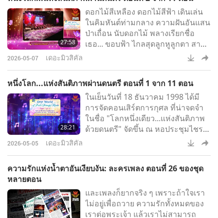
ดอกไม้สีเหลือง ดอกไม้สีฟ้า เดินเล่น
ในคิมหันต์ท่ามกลาง ความฝันอันแสน
ป่าเถื่อน นับดอกไม้ พลางเรียกชื่อ
27:58
เธอ... ขอบฟ้า ไกลสุดลูกหูลูกตา สาย
ธารสายรุ้ง...
เดอะมิวสิคัล
2026-05-07
หนึ่งโลก...แห่งสันติภาพผ่านดนตรี ตอนที่ 1 จาก 11 ตอน
ในเย็นวันที่ 18 ธันวาคม 1998 ได้มี
การจัดคอนเสิร์ตการกุศล ที่น่าจดจำ
ในชื่อ "โลกหนึ่งเดียว...แห่งสันติภาพ
28:21
ด้วยดนตรี" จัดขึ้น ณ หอประชุมไชรน์
อันทรงเกียรติในลอสแอนเจลิส รัฐ
เดอะมิวสิคัล
2026-05-05
แคลิฟอร์เนีย สหรัฐอเมริกา กิจกรรมนี้
จัดโดย สมาคมอนุตราจารย์ชิงไห่
ความรักแห่งน้ำตาอันเงียบงัน: ละครเพลง ตอนที่ 26 ของชุด
นานาชาติ (ซึ่งเป็นวีแกนทั้งหมด) โดย
หลายตอน
ใช้ดนตรีเป็นสื่อ ในการส่งเสริม
และเพลงก็ยากจริง ๆ เพราะถ้าใจเรา
ข้อความแห่งสันติภาพโลก ผู้เข้าร่วม
ไม่อยู่เพื่อถวาย ความรักทั้งหมดของ
งานหลายพันคน ได้รับแรงบันดาลใจ
เราต่อพระเจ้า แล้วเราไม่สามารถ
อย่างลึกซึ้ง จากบทกวีที่คัดสร