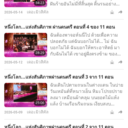
34:23
ฝันร้ายอันไม่มีที่สิ้นสุด ดิ้นรนอย่าง
หนักเพื่อหลุดพ้น จากทะเลแห่งความ
เดอะมิวสิคัล
2026-05-14
ทุกข์
หนึ่งโลก...แห่งสันติภาพ ผ่านดนตรี ตอนที่ 4 ของ 11 ตอน
ฉันต้องพาจอห์นนี่ไป ด้วยเพื่อความ
ปลอดภัย แต่ฉันบอกไม่ได้... ไม่ ฉัน
บอกไม่ได้ ฉันบอกให้พระอาทิตย์ มา
28:29
กับฉันไม่ได้ เขาอยู่ฝั่งตรงข้าม ของ
ทะเล! เขาอาศัยอยู่อีก ฝั่งหนึ่งของ
เดอะมิวสิคัล
2026-05-12
ทะเล!
หนึ่งโลก...แห่งสันติภาพผ่านดนตรี ตอนที่ 3 จาก 11 ตอน
ฉันเดินไปตามถนนในต่างแดน ในบ่าย
วันเหมันต์ที่หนาวเย็น หิมะโปรยปราย
ลงมา เหมือนผ้าคลุม บนยอดไม้แห้ง
25:06
แล้ง บ้านเรือนริมถนน เงียบสงบ
ราวกับสุสาน โคมไฟถนนสีซีดจาง ยืน
เดอะมิวสิคัล
2026-05-09
นิ่งงัน ราวกับหมดแรง หมดแรงแล้ว!
หนึ่งโลก...แห่งสันติภาพผ่านดนตรี ตอนที่ 2 จาก 11 ตอน