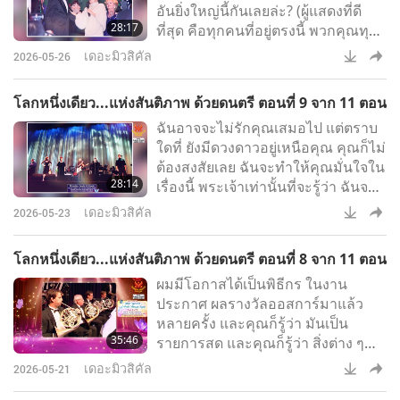
อันยิ่งใหญ่นี้กันเลยล่ะ? (ผู้แสดงที่ดี
28:17
ที่สุด คือทุกคนที่อยู่ตรงนี้ พวกคุณทุก
คนยอดเยี่ยมมาก ฉันบอกคุณเลยว่า
เดอะมิวสิคัล
2026-05-26
พวกคุณเป็นผู้ชม ที่ยอดเยี่ยมสำหรับ
พวกเราทุกคน เราขอขอบคุณท่านเป็น
โลกหนึ่งเดียว...แห่งสันติภาพ ด้วยดนตรี ตอนที่ 9 จาก 11 ตอน
อย่างมาก) ทุกคนกำลังมาแล้ว – บิล
ฉันอาจจะไม่รักคุณเสมอไป แต่ตราบ
คอนติ ปีเตอร์ บอยเยอร์ จอร์จ แทตเชอ
ใดที่ ยังมีดวงดาวอยู่เหนือคุณ คุณก็ไม่
ร์ เกลิก สตอร์ม เฟร็ด คาร์ลิน แอนน์
ต้องสงสัยเลย ฉันจะทำให้คุณมั่นใจใน
มารี เคทชัม แคธรีน ฮัดสัน เคอร์รี
28:14
เรื่องนี้ พระเจ้าเท่านั้นที่จะรู้ว่า ฉันจะ
วอลช์ ขอเสียงปรบมือดั
เป็นอย่างไร หากไม่มีคุณ
เดอะมิวสิคัล
2026-05-23
โลกหนึ่งเดียว...แห่งสันติภาพ ด้วยดนตรี ตอนที่ 8 จาก 11 ตอน
ผมมีโอกาสได้เป็นพิธีกร ในงาน
ประกาศ ผลรางวัลออสการ์มาแล้ว
หลายครั้ง และคุณก็รู้ว่า มันเป็น
35:46
รายการสด และคุณก็รู้ว่า สิ่งต่าง ๆ
อาจผิดพลาดได้ระหว่างรายการสด
เดอะมิวสิคัล
2026-05-21
มันอาจผิดพลาดได้ แล้วคุณรู้สึกไหม