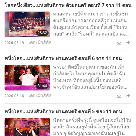
ว่า ผมกำลังจะเล่าเรื่อง คู่รักคู่หนึ่งให้
โลกหนึ่งเดียว...แห่งสันติภาพ ด้วยดนตรี ตอนที่ 7 จาก 11 ตอน
ฟัง? […]
ตลอดหลายปีที่ผ่านมา เราต่างชื่นชม
ดนตรีมากมายจากฮอลลีวูด แน่นอน
ฉันดูมาแล้วหลายเรื่อง ตั้งแต่ "วิมาน
28:32
ลอย" จนถึง "ร็อคกี้" และคุณบิล คอน
ติ เป็น ผู้ประพันธ์ดนตรีประกอบ
เดอะมิวสิคัล
2026-05-19
ภาพยนตร์ อันแสนวิเศษเหล่านี้หลาย
ฉาก ตัวอย่างเช่น “สำหรับคุณเพียงคน
หนึ่งโลก...แห่งสันติภาพ ผ่านดนตรี ตอนที่ 6 จาก 11 ตอน
เดียว” เพลงประกอบภาพยนตร์เรื่อง
พระอาทิตย์ในฤดูหนาวของฉัน เจ้า
"ร็อคกี้" และอีกมากมายนับไม่ถ้วน
กำลังจะไปไหน? คุณจะไม่คิดถึงฉัน
เขาดำรงตำแหน่งผู้อำนวยการด้าน
บ้างเหรอ ที่ต้องอยู่ฝั่งนี้ของทะเล?
ดนตรีของงานประกาศรางวัลออสการ์
31:44
พระจันทร์อันแสนอ่อนโยนของฉัน
มาตลอด 13 ปีที่ผ่านมา ที่จริงแล้ว เขา
เธอหายไปไหนแล้ว? โอ้ ฉันคิดถึงเธอ
ได้รับร
เดอะมิวสิคัล
2026-05-16
เหลือเกิน ยืนอยู่ฝั่งนี้ น้ำทะเลสีฟ้า!
หนึ่งโลก...แห่งสันติภาพ ผ่านดนตรี ตอนที่ 5 ของ 11 ตอน
มีหลายครั้งที่พรุ่งนี้ ดูเหมือนจะไม่มีวัน
มาถึง ฉันรออยู่ทั้งคืนโดย รู้สึกเหนื่อย
มาก ๆ จิตวิญญาณของฉันจมอยู่ใน