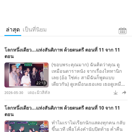
ล่าสุด
เป็นที่นิยม
โลกหนึ่งเดียว...แห่งสันติภาพ ด้วยดนตรี ตอนที่ 11 จาก 11
ตอน
(ขอบพระคุณมาก) ฉันคิดว่าคุณ ดู
เหมือนดาราหนัง จากเรื่องไททานิก
เลย (อ้อ ใช่ค่ะ สามีฉันก็พูดแบบ
22:13
เดียวกัน) ดูเหมือนเธอเลย เธอดูเหมือน
เธอมาก (เคท วินสเล็ต) (คุณพูดถูก คือ
เดอะมิวสิคัล
2026-05-30
เธอจริง ๆ!) ไม่ ผมหมายถึงเรือไททา
นิก ลำนั้น... (ใช่) (โอ้)
โลกหนึ่งเดียว...แห่งสันติภาพ ด้วยดนตรี ตอนที่ 10 จาก 11
ตอน
ทำไมเราไม่เรียกนักแสดงทุกคน กลับ
ขึ้นเวที เพื่อโค้งคำนับปิดท้าย ค่ำคืน