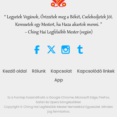
“ Legyetek Vegánok, Őrizzétek meg a Békét, Cselekedjetek Jót.
Keressetek egy Mestert, ha Haza akartok menni. ”
~ Ching Hai Legfelsőbb Mester (vegán)
Kezdő oldal
Rólunk
Kapcsolat
Kapcsolódó linkek
App
Ez a honlap használható a Google Chrome, Microsoft Edge, FireFox,
Safari és Opera böngészőkkel.
Copyright © Ching Hai Legfelsőbb Mester Nemzetközi Egyesület. Minden
jog fenntartva.