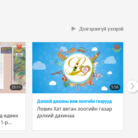
Дэлгэрэнгүй үзээрэй
25:11
5:56
Дэлхий дахины веж зоогийн газрууд
Төгс
ба У
Ловин Хат веган зоогийн газар
Hea
д өдөөх
дэлхий дахинаа
 1-р