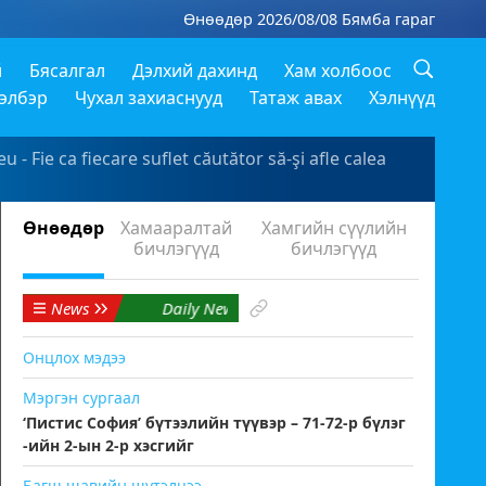
Өнөөдөр 2026/08/08 Бямба гараг
й
Бясалгал
Дэлхий дахинд
Хам холбоос
хэлбэр
Чухал захиаснууд
Татаж авах
Хэлнүүд
 Fie ca fiecare suflet căutător să-şi afle calea
Өнөөдөр
Хамааралтай
Хамгийн сүүлийн
бичлэгүүд
бичлэгүүд
News
Daily News
Онцлох мэдээ
Мэргэн сургаал
‘Пистис София’ бүтээлийн түүвэр – 71-72-р бүлэг
-ийн 2-ын 2-р хэсгийг
Багш шавийн шүтэлцээ