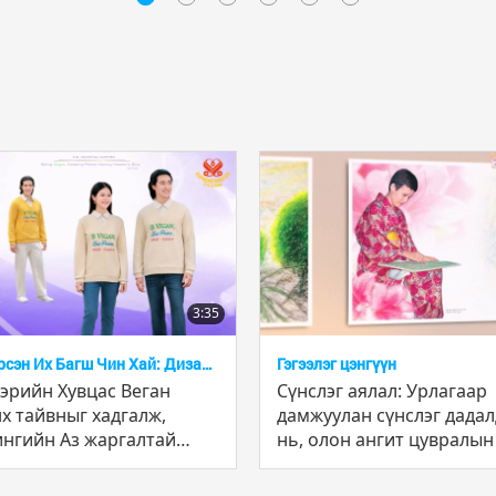
3:35
эрсэн Их Багш Чин Хай: Дизайн
Гэгээлэг цэнгүүн
гэрийн Хувцас Веган
Сүнслэг аялал: Урлагаар
х тайвныг хадгалж,
дамжуулан сүнслэг дадал
нгийн Аз жаргалтай
нь, олон ангит цувралын
врал
хэсэг