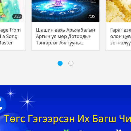
3:25
7:35
sage from
Шашин дахь Арьяабалын
Гараг дэ
d a Song
Аргын ул мөр Дотоодын
олон цув
Master
Тэнгэрлэг Аялгууны
зөгнөлүү
талаарх эргэцүүлэл, 3
Тухай Зө
цувралын 1-р хэсэг
Даогийн 
Лаоз (ве
дахин ир
зөгнөлүү