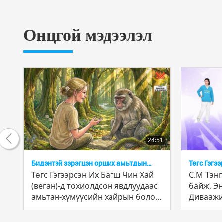
Онцгой мэдээлэл
2:35
24:51
Бидэнтэй зэрэгцэн орших амьтдын
Төгс Гэгэ
ертөнц
ба Урлаг
эн
Төгс Гэгээрсэн Их Багш Чин Хай
С.М Тэн
(веган)-д тохиолдсон явдлуудаас
байж, Эн
амьтан-хүмүүсийн хайрын болон
Диваажи
ухаалаг мөн чанарыг танин
байх цу
мэдэх нь: олон ангит цувралын 2-