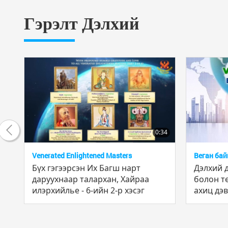
Гэрэлт Дэлхий
20:42
0:34
Venerated Enlightened Masters
Веган бай
Эзэн
Бүх гэгээрсэн Их Багш нарт
Дэлхий 
даруухнаар талархан, Хайраа
болон т
илэрхийлье - 6-ийн 2-р хэсэг
ахиц дэв