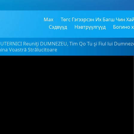
Max
Төгс Гэгээрсэн Их Багш Чин Ха
Сэдвүүд
Нэвтрүүлгүүд
Богино 
PUTERNICI Reuniţi DUMNEZEU, Tim Qo Tu şi Fiul lui Dumnezeu -
ina Voastră Strălucitoare