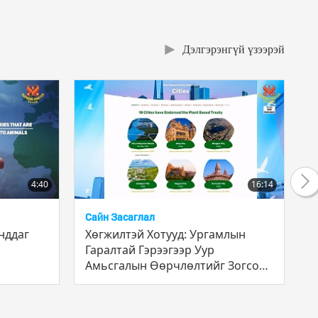
Дэлгэрэнгүй үзээрэй
4:40
16:14
Сайн Засаглал
Гара
нддаг
Хөгжилтэй Хотууд: Ургамлын
Илү
Гаралтай Гэрээгээр Уур
шин
Амьсгалын Өөрчлөлтийг Зогсоох
нь, 2-ын 1-р хэсэг