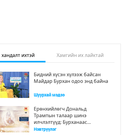
 хандалт ихтэй
Хамгийн их лайктай
Бидний хүсэн хүлээж байсан
Майдар Бурхан одоо энд байна
Шуурхай мэдээ
Ерөнхийлөгч Дональд
Трампын талаар шинэ
илчлэлтүүд: Бурханаас
томилсон Америкийн тэргүүн
Нэвтрүүлэг