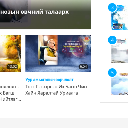
3
оонозын өвчний талаарх
4
13:02
6:54
5
Уур амьсгалын өөрчлөлт
ооллолт -
Төгс Гэгээрсэн Их Багш Чин
Их Багш
Хайн Яаралтай Уриалга
 Нийтлэг
ралын 2-р