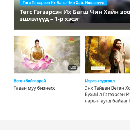
Төгс Гэгээрсэн Их Багш Чин Хай: Ишлэлүүд
Төгс Гэгээрсэн Их Багш Чин Хайн з
эшлэлүүд – 1-р хэсэг
1:38
Веган байгаарай
Мэргэн сургаал
Таван муу бизнесс
Энх Тайван Веган Х
Бүхий л Гэгээрсэн 
нарын дунд байдаг
Шинж Чанар, 4 цув
хэсэг