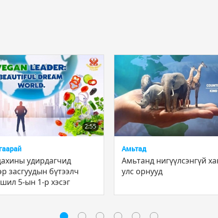
2:55
гаарай
Амьтад
дахины удирдагчид
Амьтанд нигүүлсэнгүй ха
өр засгуудын бүтээлч
улс орнууд
шил 5-ын 1-р хэсэг