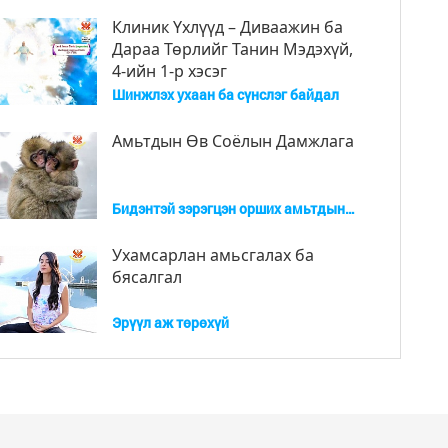
ба дэлхийд энхтайван авчрагч
Клиник Үхлүүд – Диваажин ба
Дараа Төрлийг Танин Мэдэхүй,
4-ийн 1-р хэсэг
Шинжлэх ухаан ба сүнслэг байдал
Амьтдын Өв Соёлын Дамжлага
Бидэнтэй зэрэгцэн орших амьтдын
ертөнц
Ухамсарлан амьсгалах ба
бясалгал
Эрүүл аж төрөхүй