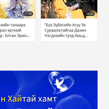
17:43
24:22
лхийн талаарх
“Бүх Зүйлсийн Агуу Эх
рал эртний
Сурвалжтайгаа Дахин
д : Алтан Эриний
Нэгдэхийн тулд Амьд
гнөл 208-р
Сэрүүн Их Багшийг
Агуу Гэгээнтэн
Олоорой” лекцийн 1-р
ган) Их Багшийн
хэсгээс
эх тухай
д